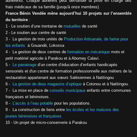
adhérents. Chaque adhérent peut demander la prise en charge des
frais médicaux de sa famille (jusqu'à onze membres).
France Bénin Vendée mène aujourd’hui 10 projets sur l’ensemble
du territoire
:
1 - Le soutien d’une trentaine de
mutuelles
de santé
2 - Le soutien aux centre de santé
3 - La gestion de trois unités de
Production Artisanale, de farine pour
les enfants
à Gouandé, Lokossa
4 - La gestion de deux centres de
formation en mécanique
moto et
petit matériel agricole à Parakou et à Abomey Calavi.
5 -
Le parrainage
d’un centre d’éducation d’enfants handicapés
sensoriels et d'un centre de formation professionnelle aux métiers de la
restauration appartenant aux sœurs Salésiennes à Natitingou
6 -
La gestion de deux magasins d’optique
à Cotonou et à Natitingou.
7 - La mise en place de
conseils municipaux
enfants entre communes
françaises et béninoises.
8 -
L’accès à l’eau potable
pour les populations.
9 - La construction de liens entre
les écoles et les maisons des
jeunes béninoises et françaises
.
10 - Un projet de micro-conserverie à Parakou