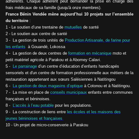
adhérents. Chaque adhérent peut demander la prise en charge des
frais médicaux de sa famille (jusqu'à onze membres).
France Bénin Vendée mène aujourd’hui 10 projets sur l’ensemble
du territoire
:
1 - Le soutien d’une trentaine de
mutuelles
de santé
2 - Le soutien aux centre de santé
3 - La gestion de trois unités de
Production Artisanale, de farine pour
les enfants
à Gouandé, Lokossa
4 - La gestion de deux centres de
formation en mécanique
moto et
petit matériel agricole à Parakou et à Abomey Calavi.
5 -
Le parrainage
d’un centre d’éducation d’enfants handicapés
sensoriels et d'un centre de formation professionnelle aux métiers de la
restauration appartenant aux sœurs Salésiennes à Natitingou
6 -
La gestion de deux magasins d’optique
à Cotonou et à Natitingou.
7 - La mise en place de
conseils municipaux
enfants entre communes
françaises et béninoises.
8 -
L’accès à l’eau potable
pour les populations.
9 - La construction de liens entre
les écoles et les maisons des
jeunes béninoises et françaises
.
10 - Un projet de micro-conserverie à Parakou