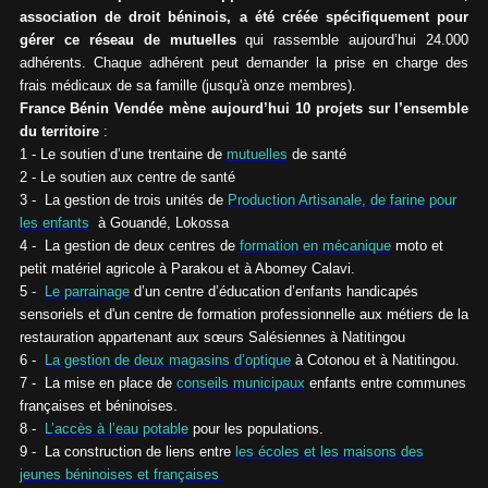
association de droit béninois, a été créée spécifiquement pour
gérer ce réseau de mutuelles
qui rassemble aujourd’hui 24.000
adhérents. Chaque adhérent peut demander la prise en charge des
frais médicaux de sa famille (jusqu'à onze membres).
France Bénin Vendée mène aujourd’hui 10 projets sur l’ensemble
du territoire
:
1 - Le soutien d’une trentaine de
mutuelles
de santé
2 - Le soutien aux centre de santé
3 - La gestion de trois unités de
Production Artisanale, de farine pour
les enfants
à Gouandé, Lokossa
4 - La gestion de deux centres de
formation en mécanique
moto et
petit matériel agricole à Parakou et à Abomey Calavi.
5 -
Le parrainage
d’un centre d’éducation d’enfants handicapés
sensoriels et d'un centre de formation professionnelle aux métiers de la
restauration appartenant aux sœurs Salésiennes à Natitingou
6 -
La gestion de deux magasins d’optique
à Cotonou et à Natitingou.
7 - La mise en place de
conseils municipaux
enfants entre communes
françaises et béninoises.
8 -
L’accès à l’eau potable
pour les populations.
9 - La construction de liens entre
les écoles et les maisons des
jeunes béninoises et françaises
.